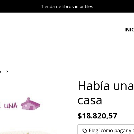
Tienda de libros infantiles
INI
 6
Había una
casa
$18.820,57
Elegí cómo pagar y