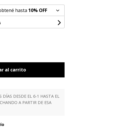
 obtené hasta
10% OFF
s
r al carrito
ÍAS DESDE EL 6-1 HASTA EL
ACHANDO A PARTIR DE ESA
vío