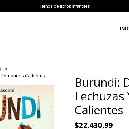
Tienda de libros infantiles
INI
 6
Y Témpanos Calientes
Burundi: 
Lechuzas
Calientes
$22.430,99