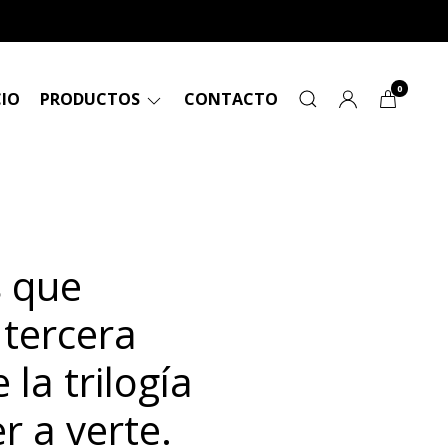
0
CIO
PRODUCTOS
CONTACTO
s que
 tercera
 la trilogía
r a verte.