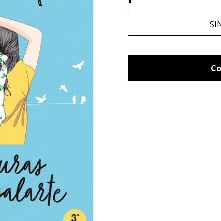
SI
Co