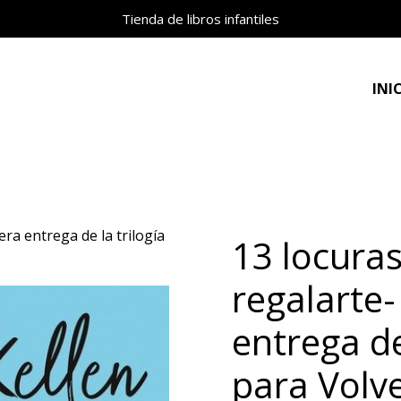
Tienda de libros infantiles
INI
era entrega de la trilogía
13 locura
regalarte-
entrega de
para Volve