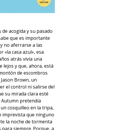
 de acogida y su pasado
 Sabe que es importante
 y no aferrarse a las
r «la casa azul», esa
años atrás vivía una
e lejos y que, ahora, está
n montón de escombros
e Jason Brown, un
 el control ni salirse del
ue su mirada clara esté
ue Autumn pretendía
un cosquilleo en la tripa,
n imprevista que ninguno
nte la noche de tormenta
s para siempre. Porque, a