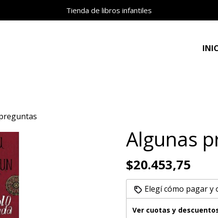
Tienda de libros infantiles
INI
preguntas
Algunas p
$20.453,75
Elegí cómo pagar y
Ver cuotas y descuento